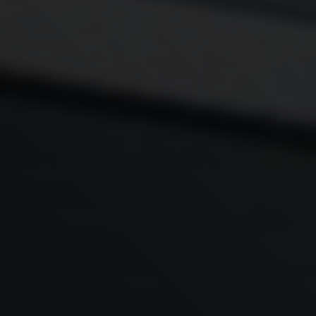
Территория обслуживания
Ремонт Bauknecht в Москве и области
Часы работы
Пн-Вс 7:00-23:00
Наш адрес
Москва, Смольная улица, 50с2
Контакты
+7 499 113 84 05